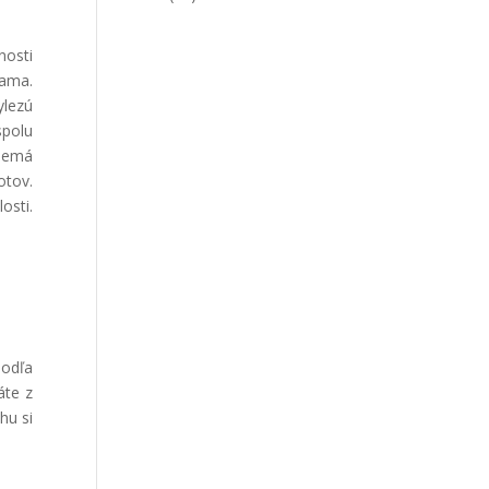
osti
sama.
ylezú
spolu
 nemá
otov.
osti.
podľa
áte z
hu si