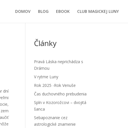
DOMOV
BLOG
EBOOK
CLUB MAGICKEJ LUNY
Články
Pravá Láska neprichádza s
Drámou
V rytme Luny
Rok 2025 -Rok Venuše
r dní
Čas duchovného prebudenia
veľmi
Spln v Kozorožcovi – dvojitá
ocie,
šanca
a zem
aučiť
Sebapoznanie cez
 môže
astrologické znamenie