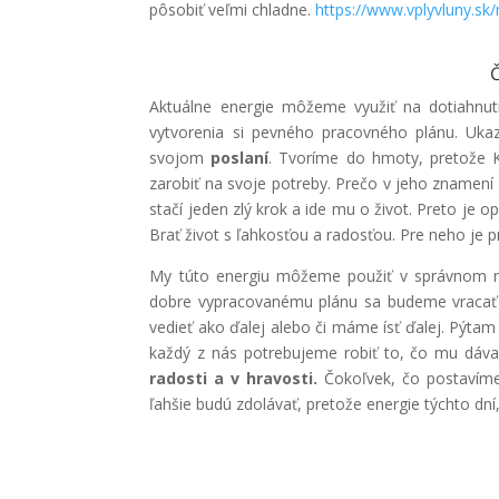
pôsobiť veľmi chladne.
https://www.vplyvluny.sk
Č
Aktuálne energie môžeme využiť na dotiahnutie
vytvorenia si pevného pracovného plánu. Uka
svojom
poslaní
. Tvoríme do hmoty, pretože 
zarobiť na svoje potreby. Prečo v jeho znamení 
stačí jeden zlý krok a ide mu o život. Preto je o
Brať život s ľahkosťou a radosťou. Pre neho je p
My túto energiu môžeme použiť v správnom 
dobre vypracovanému plánu sa budeme vracať 
vedieť ako ďalej alebo či máme ísť ďalej. Pýtam
každý z nás potrebujeme robiť to, čo mu dáv
radosti a v hravosti.
Čokoľvek, čo postavíme
ľahšie budú zdolávať, pretože energie týchto dní