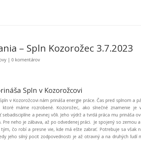
nia – Spln Kozorožec 3.7.2023
ovy
|
0 komentárov
rináša Spln v Kozorožcovi
 Spln v Kozorožcovi nám prináša energie práce. Čas pred splnom a pá
í, ktoré máme rozrobené. Kozorožec, ako slnečné znamenie je 
ebadisciplíne a pevnej vôli. Jeho výdrž a tvrdá práca mu prináša ov
ca. Pre neho je zábava, až po odvedenej práci. Je spojený so zemou 
ý tým, čo robí a presne vie, kde má ešte zabrať. Potrebuje sa však n
kedy jeho silný pocit zodpovednosti je až otravný a na druhých ľudí