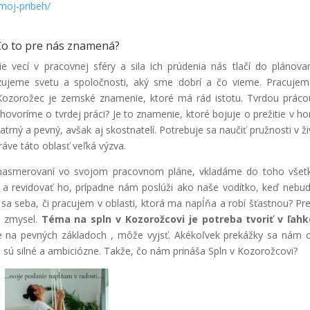
/moj-pribeh/
o to pre nás znamená?
 vecí v pracovnej sféry a sila ich prúdenia nás tlačí do plánova
zujeme svetu a spoločnosti, aký sme dobrí a čo vieme. Pracuje
Kozorožec je zemské znamenie, ktoré má rád istotu. Tvrdou práco
hovoríme o tvrdej práci? Je to znamenie, ktoré bojuje o prežitie v ho
patrný a pevný, avšak aj skostnatelí. Potrebuje sa naučiť pružnosti v ži
ráve táto oblasť veľká výzva.
nasmerovaní vo svojom pracovnom pláne, vkladáme do toho všet
a revidovať ho, prípadne nám poslúži ako naše vodítko, keď neb
 sa seba, či pracujem v oblasti, ktorá ma napĺňa a robí šťastnou? Pr
a zmysel.
Téma na spln v Kozorožcovi je potreba tvoriť v ľahk
 na pevných základoch , môže vyjsť. Akékoľvek prekážky sa nám 
, sú silné a ambiciózne. Takže, čo nám prináša Spln v Kozorožcovi?