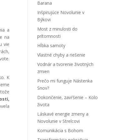
Barana
Inšpirujúce Novolunie v
Býkovi
Most z minulosti do
nia a
prítomnosti
me na
u vie
Hĺbka samoty
rách,
Vlastné chyby a riešenie
vote.
Vodnár a tvorenie životných
zmien
ko. K
Prečo mi funguje Nástenka
udeme
Snov?
etože
Dokončenie, zavŕšenie – Kolo
osti,
života
oveľa
Láskavé energie zmeny a
Novolunie v Strelcovi
Komunikácia s Bohom
Transformácia pokračuje –