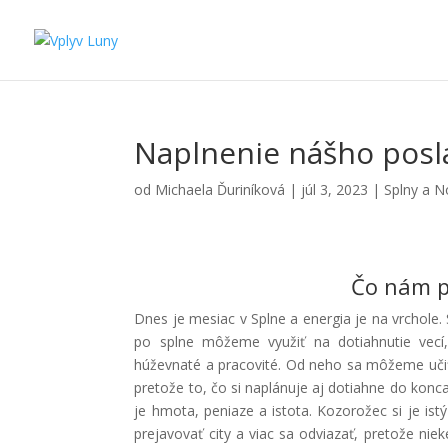
Naplnenie nášho posla
od
Michaela Ďuriníková
|
júl 3, 2023
|
Splny a N
Čo nám p
Dnes je mesiac v Splne a energia je na vrchole.
po splne môžeme využiť na dotiahnutie vec
húževnaté a pracovité. Od neho sa môžeme učiť s
pretože to, čo si naplánuje aj dotiahne do kon
je hmota, peniaze a istota. Kozorožec si je ist
prejavovať city a viac sa odviazať, pretože nie