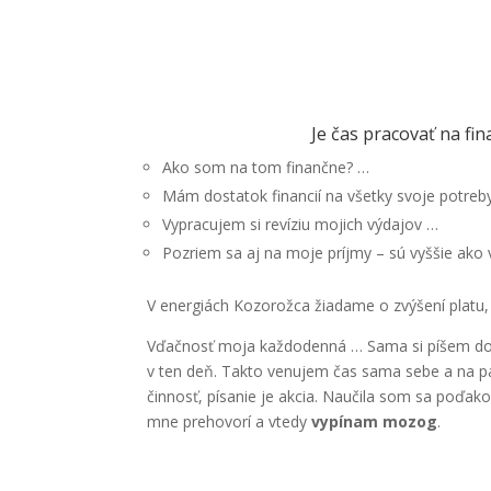
Je čas pracovať na fin
Ako som na tom finančne? …
Mám dostatok financií na všetky svoje potreb
Vypracujem si revíziu mojich výdajov …
Pozriem sa aj na moje príjmy – sú vyššie ako
V energiách Kozorožca žiadame o zvýšení platu,
Vďačnosť moja každodenná … Sama si píšem do 
v ten deň. Takto venujem čas sama sebe a na pár
činnosť, písanie je akcia. Naučila som sa poďako
mne prehovorí a vtedy
vypínam mozog
.