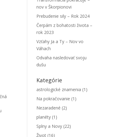
nov v Škorpionovi
Prebudenie sily – Rok 2024
Čerpám z bohatosti života –
rok 2023
Vzťahy Ja a Ty – Nov vo
Váhach
Odvaha nasledovať svoju
dušu
Kategórie
astrologické znamenia
(1)
ačná
Na pokračovanie
(1)
Nezaradené
(2)
u
planéty
(1)
Splny a Novy
(22)
Život
(16)