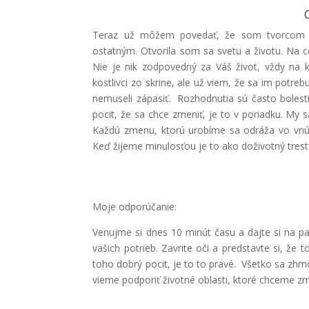
Teraz už môžem povedať, že som tvorcom v
ostatným. Otvorila som sa svetu a životu. Na
Nie je nik zodpovedný za Váš život, vždy na 
kostlivci zo skrine, ale už viem, že sa im potr
nemuseli zápasiť. Rozhodnutia sú často bolesti
pocit, že sa chce zmeniť, je to v poriadku. My
Každú zmenu, ktorú urobíme sa odráža vo vnút
Keď žijeme minulosťou je to ako doživotný trest
Moje odporúčanie:
Venujme si dnes 10 minút času a dajte si na p
vašich potrieb. Zavrite oči a predstavte si, že
toho dobrý pocit, je to to pravé. Všetko sa zhm
vieme podporiť životné oblasti, ktoré chceme zm