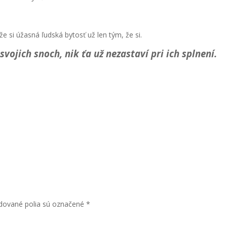
e si úžasná ľudská bytosť už len tým, že si.
vojich snoch, nik ťa už nezastaví pri ich splnení.
dované polia sú označené
*