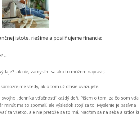
ančnej istote, riešime a posilňujeme financie:
y? …
 výdaje? ak nie, zamyslím sa ako to môžem napraviť.
 samozrejme vtedy, ak o tom už dlhšie uvažujete.
svojho „denníka vďačnosti“ každý deň. Píšem o tom, za čo som vď
 minút ma to spomalí, ale výsledok stojí za to. Myslenie je pasívna
vať za všetko, ale nie pretože sa to má. Nacítim sa na seba a srdce k