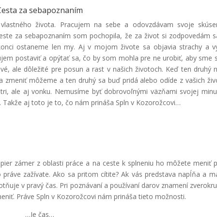
Cesta za sebapoznaním
lastného života. Pracujem na sebe a odovzdávam svoje skúsen
 ceste za sebapoznaním som pochopila, že za život si zodpovedám 
konci ostaneme len my. Aj v mojom živote sa objavia strachy a v
ebujem postaviť a opýtať sa, čo by som mohla pre ne urobiť, aby sme 
vé, ale dôležité pre posun a rast v našich životoch. Keď ten druhý
 sa zmeniť môžeme a ten druhý sa buď pridá alebo odíde z vašich živ
ri, ale aj vonku. Nemusíme byť dobrovoľnými väzňami svojej minul
. Takže aj toto je to, čo nám prináša Spln v Kozorožcovi…
apier zámer z oblasti práce a na ceste k splneniu ho môžete meniť 
 to práve zažívate. Ako sa pritom cítite? Ak vás predstava napĺňa a m
otňuje v pravý čas. Pri poznávaní a používaní darov znamení zverokru
eniť. Práve Spln v Kozorožcovi nám prináša tieto možnosti.
…Je čas…