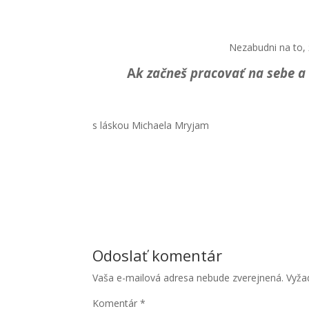
Nezabudni na to, ž
A
k začneš pracovať na sebe a s
s láskou Michaela Mryjam
Odoslať komentár
Vaša e-mailová adresa nebude zverejnená.
Vyža
Komentár
*