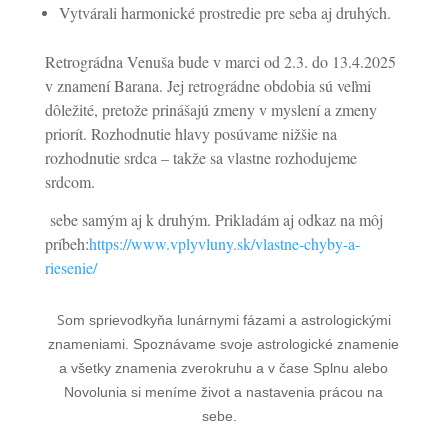
Vytvárali harmonické prostredie pre seba aj druhých.
Retrográdna Venuša bude v marci od 2.3. do 13.4.2025
v znamení Barana. Jej retrográdne obdobia sú veľmi
dôležité, pretože prinášajú zmeny v myslení a zmeny
priorít. Rozhodnutie hlavy posúvame nižšie na
rozhodnutie srdca – takže sa vlastne rozhodujeme
srdcom.
sebe samým aj k druhým. Prikladám aj odkaz na môj
príbeh:
https://www.vplyvluny.sk/vlastne-chyby-a-
riesenie/
S
om sprievodkyňa lunárnymi fázami a astrologickými
znameniami. Spoznávame svoje astrologické znamenie
a všetky znamenia zverokruhu a v čase Splnu alebo
Novolunia si meníme život a nastavenia prácou na
sebe.