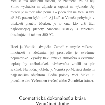
Venuša má obrátenú rotáciu, čo znamená, že na nej
Slnko vychádza na západe a zapadá na východe. Jej
rotácia je mimoriadne pomalá – jeden deň na Venuši trvá
až 243 pozemských dní. Aj keď sa Venuša pohybuje v
blízkosti planéty Merkúr, je to ona, kto drží titul
najhorúcejšej planéty Slnečnej sústavy s teplotami
dosahujúcimi takmer 500 °C.
Hoci je Venuša „dvojička Zeme“ v zmysle veľkosti,
hmotnosti a zloženia, jej prostredie je extrémne
nepriateľské. Vysoký tlak, toxická atmosféra a extrémne
teploty by akéhokoľvek návštevníka zničili za pár
sekúnd. Na nočnej oblohe je Venuša po Mesiaci druhým
najjasnejším objektom. Podľa polohy voči Slnku ju
Večernicu
Zorničku
poznáme ako
(večer) alebo
(ráno).
Geometrická dokonalosť a krása
Venušinej dráhy