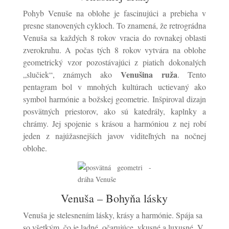
Pohyb Venuše na oblohe je fascinujúci a prebieha v
presne stanovených cykloch. To znamená, že retrográdna
Venuša sa každých 8 rokov vracia do rovnakej oblasti
zverokruhu. A počas tých 8 rokov vytvára na oblohe
geometrický vzor pozostávajúci z piatich dokonalých
Venušina ruža
„slučiek“, známych ako
. Tento
pentagram bol v mnohých kultúrach uctievaný ako
symbol harmónie a božskej geometrie. Inšpiroval dizajn
posvätných priestorov, ako sú katedrály, kaplnky a
chrámy. Jej spojenie s krásou a harmóniou z nej robí
jeden z najúžasnejších javov viditeľných na nočnej
oblohe.
Venuša – Bohyňa lásky
Venuša je stelesnením lásky, krásy a harmónie. Spája sa
so všetkým, čo je ladné, očarujúce, vkusné a luxusné. V