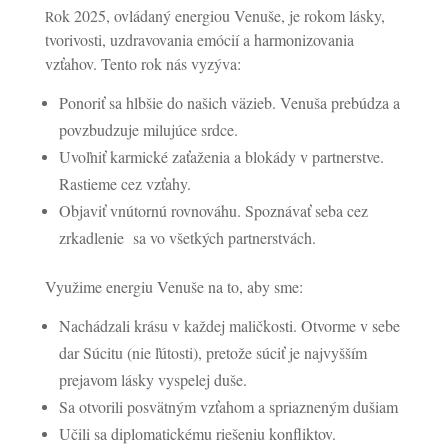
ok 2025, ovládaný energiou Venuše, je rokom lásky,
R
tvorivosti, uzdravovania emócií a harmonizovania
vzťahov. Tento rok nás vyzýva:
Ponoriť sa hlbšie do našich väzieb. Venuša prebúdza a
povzbudzuje milujúce srdce.
Uvoľniť karmické zaťaženia a blokády v partnerstve.
Rastieme cez vzťahy.
Objaviť vnútornú rovnováhu. Spoznávať seba cez
zrkadlenie sa vo všetkých partnerstvách.
Využime energiu Venuše na to, aby sme:
Nachádzali krásu v každej maličkosti. Otvorme v sebe
dar Súcitu (nie ľútosti), pretože súciť je najvyšším
prejavom lásky vyspelej duše.
Sa otvorili posvätným vzťahom a spriazneným dušiam
Učili sa diplomatickému riešeniu konfliktov.