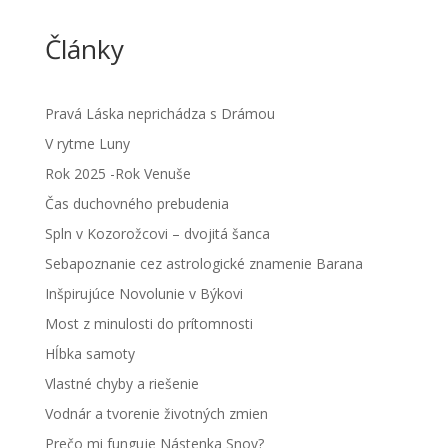
Články
Pravá Láska neprichádza s Drámou
V rytme Luny
Rok 2025 -Rok Venuše
Čas duchovného prebudenia
Spln v Kozorožcovi – dvojitá šanca
Sebapoznanie cez astrologické znamenie Barana
Inšpirujúce Novolunie v Býkovi
Most z minulosti do prítomnosti
Hĺbka samoty
Vlastné chyby a riešenie
Vodnár a tvorenie životných zmien
Prečo mi funguje Nástenka Snov?