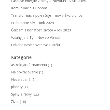
Láskavé energie zmeny a Novolunie v Strelcovi
Komunikácia s Bohom
Transformácia pokračuje – nov v Škorpionovi
Prebudenie sily – Rok 2024
Čerpám z bohatosti života – rok 2023
Vzťahy Ja a Ty – Nov vo Váhach
Odvaha nasledovať svoju dušu
Kategórie
astrologické znamenia
(1)
Na pokračovanie
(1)
Nezaradené
(2)
planéty
(1)
Splny a Novy
(22)
Život
(16)