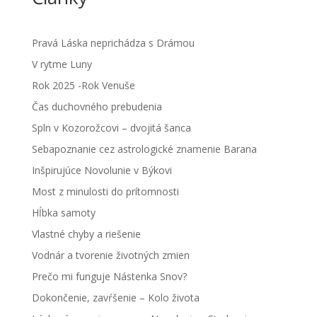
Pravá Láska neprichádza s Drámou
V rytme Luny
Rok 2025 -Rok Venuše
Čas duchovného prebudenia
Spln v Kozorožcovi – dvojitá šanca
Sebapoznanie cez astrologické znamenie Barana
Inšpirujúce Novolunie v Býkovi
Most z minulosti do prítomnosti
Hĺbka samoty
Vlastné chyby a riešenie
Vodnár a tvorenie životných zmien
Prečo mi funguje Nástenka Snov?
Dokončenie, zavŕšenie – Kolo života