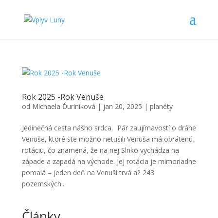
Rok 2025 -Rok Venuše
od
Michaela Ďuriníková
|
jan 20, 2025
|
planéty
Jedinečná cesta nášho srdca Pár zaujímavostí o dráhe
Venuše, ktoré ste možno netušili Venuša má obrátenú
rotáciu, čo znamená, že na nej Slnko vychádza na
západe a zapadá na východe. Jej rotácia je mimoriadne
pomalá – jeden deň na Venuši trvá až 243
pozemských...
Články