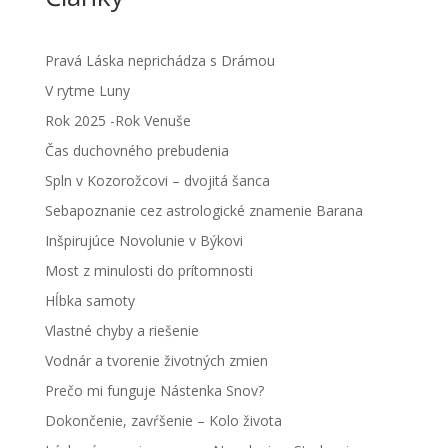
Pravá Láska neprichádza s Drámou
V rytme Luny
Rok 2025 -Rok Venuše
Čas duchovného prebudenia
Spln v Kozorožcovi – dvojitá šanca
Sebapoznanie cez astrologické znamenie Barana
Inšpirujúce Novolunie v Býkovi
Most z minulosti do prítomnosti
Hĺbka samoty
Vlastné chyby a riešenie
Vodnár a tvorenie životných zmien
Prečo mi funguje Nástenka Snov?
Dokončenie, zavŕšenie – Kolo života