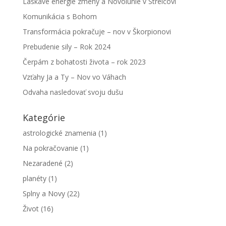
Láskavé energie zmeny a Novolunie v Strelcovi
Komunikácia s Bohom
Transformácia pokračuje – nov v Škorpionovi
Prebudenie sily – Rok 2024
Čerpám z bohatosti života – rok 2023
Vzťahy Ja a Ty – Nov vo Váhach
Odvaha nasledovať svoju dušu
Kategórie
astrologické znamenia
(1)
Na pokračovanie
(1)
Nezaradené
(2)
planéty
(1)
Splny a Novy
(22)
Život
(16)